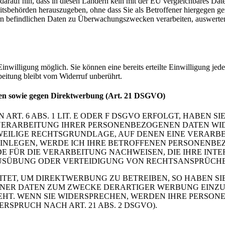
n darauf hin, dass in diesen Ländern kein mit der EU vergleichbares Da
tsbehörden herauszugeben, ohne dass Sie als Betroffener hiergegen ger
n befindlichen Daten zu Überwachungszwecken verarbeiten, auswerten 
nwilligung möglich. Sie können eine bereits erteilte Einwilligung jede
beitung bleibt vom Widerruf unberührt.
len sowie gegen Direktwerbung (Art. 21 DSGVO)
. 6 ABS. 1 LIT. E ODER F DSGVO ERFOLGT, HABEN SIE
VERARBEITUNG IHRER PERSONENBEZOGENEN DATEN WIDE
EWEILIGE RECHTSGRUNDLAGE, AUF DENEN EINE VERARBE
NLEGEN, WERDE ICH IHRE BETROFFENEN PERSONENBEZ
 FÜR DIE VERARBEITUNG NACHWEISEN, DIE IHRE INTE
SÜBUNG ODER VERTEIDIGUNG VON RECHTSANSPRÜCHEN (
T, UM DIREKTWERBUNG ZU BETREIBEN, SO HABEN SIE
ER DATEN ZUM ZWECKE DERARTIGER WERBUNG EINZULEG
HT. WENN SIE WIDERSPRECHEN, WERDEN IHRE PERSON
PRUCH NACH ART. 21 ABS. 2 DSGVO).