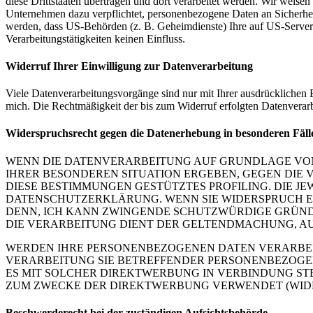
diese Drittstaaten übertragen und dort verarbeitet werden. Wir weise
Unternehmen dazu verpflichtet, personenbezogene Daten an Sicherhei
werden, dass US-Behörden (z. B. Geheimdienste) Ihre auf US-Server
Verarbeitungstätigkeiten keinen Einfluss.
Widerruf Ihrer Einwilligung zur Datenverarbeitung
Viele Datenverarbeitungsvorgänge sind nur mit Ihrer ausdrücklichen Ei
mich. Die Rechtmäßigkeit der bis zum Widerruf erfolgten Datenverar
Widerspruchsrecht gegen die Datenerhebung in besonderen Fäl
WENN DIE DATENVERARBEITUNG AUF GRUNDLAGE VON ART
IHRER BESONDEREN SITUATION ERGEBEN, GEGEN DIE 
DIESE BESTIMMUNGEN GESTÜTZTES PROFILING. DIE J
DATENSCHUTZERKLÄRUNG. WENN SIE WIDERSPRUCH EI
DENN, ICH KANN ZWINGENDE SCHUTZWÜRDIGE GRÜNDE
DIE VERARBEITUNG DIENT DER GELTENDMACHUNG, AU
WERDEN IHRE PERSONENBEZOGENEN DATEN VERARBEITE
VERARBEITUNG SIE BETREFFENDER PERSONENBEZOGEN
ES MIT SOLCHER DIREKTWERBUNG IN VERBINDUNG STE
UM ZWECKE DER DIREKTWERBUNG VERWENDET (WIDERS
Beschwerderecht bei der zuständigen Aufsichtsbehörde