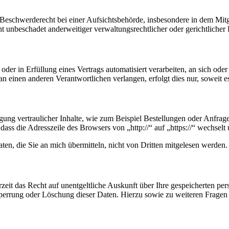
schwerderecht bei einer Aufsichtsbehörde, insbesondere in dem Mitgli
 unbeschadet anderweitiger verwaltungsrechtlicher oder gerichtlicher 
oder in Erfüllung eines Vertrags automatisiert verarbeiten, an sich od
n einen anderen Verantwortlichen verlangen, erfolgt dies nur, soweit e
gung vertraulicher Inhalte, wie zum Beispiel Bestellungen oder Anfrage
dass die Adresszeile des Browsers von „http://“ auf „https://“ wechsel
en, die Sie an mich übermitteln, nicht von Dritten mitgelesen werden.
zeit das Recht auf unentgeltliche Auskunft über Ihre gespeicherten 
Sperrung oder Löschung dieser Daten. Hierzu sowie zu weiteren Frage