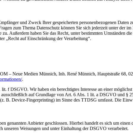
, Empfänger und Zweck Ihrer gespeicherten personenbezogenen Daten zu
 Fragen zum Thema Datenschutz können Sie sich jederzeit unter der 
rde zu. Außerdem haben Sie das Recht, unter bestimmten Umständen di
ter „Recht auf Einschränkung der Verarbeitung“.
.COM – Neue Medien Münnich, Inh. René Münnich, Hauptstraße 68, 0274
formationen/
.
lit. f DSGVO. Wir haben ein berechtigtes Interesse an einer möglichst 
ng ausschließlich auf Grundlage von Art. 6 Abs. 1 lit. a DSGVO und §
(z. B. Device-Fingerprinting) im Sinne des TTDSG umfasst. Die Einwill
n genannten Anbieter geschlossen. Hierbei handelt es sich um einen da
ch unseren Weisungen und unter Einhaltung der DSGVO verarbeitet.