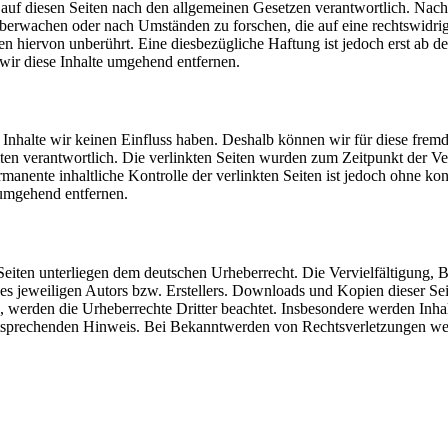
auf diesen Seiten nach den allgemeinen Gesetzen verantwortlich. Nach
u überwachen oder nach Umständen zu forschen, die auf eine rechtswidri
 hiervon unberührt. Eine diesbezügliche Haftung ist jedoch erst ab d
ir diese Inhalte umgehend entfernen.
n Inhalte wir keinen Einfluss haben. Deshalb können wir für diese fre
 Seiten verantwortlich. Die verlinkten Seiten wurden zum Zeitpunkt der
manente inhaltliche Kontrolle der verlinkten Seiten ist jedoch ohne ko
umgehend entfernen.
n Seiten unterliegen dem deutschen Urheberrecht. Die Vervielfältigung,
 jeweiligen Autors bzw. Erstellers. Downloads und Kopien dieser Seite
n, werden die Urheberrechte Dritter beachtet. Insbesondere werden Inhal
tsprechenden Hinweis. Bei Bekanntwerden von Rechtsverletzungen wer